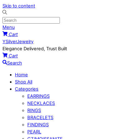
Skip to content
Menu
Cart
YSilverJewelry
Elegance Delivered, Trust Built
Cart
Search
Home
Shop All
Categories
EARRINGS
NECKLACES
RINGS
BRACELETS
FINDINGS
PEARL
CZ/MOISSANITE