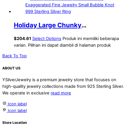
Holiday Large Chunky
Electroforming Exaggerated Fine
$
204.61
Select Options
Produk ini memiliki beberapa
Jewelry Small Bubble Knot 999
varian. Pilihan ini dapat diambil di halaman produk
Sterling Silver Ring
Back To Top
ABOUT US
YSilverJewelry is a premium jewelry store that focuses on
high-quality jewelry collections made from 925 Sterling Silver.
We operate in exclusive
read more
Icon label
Icon label
Store Location