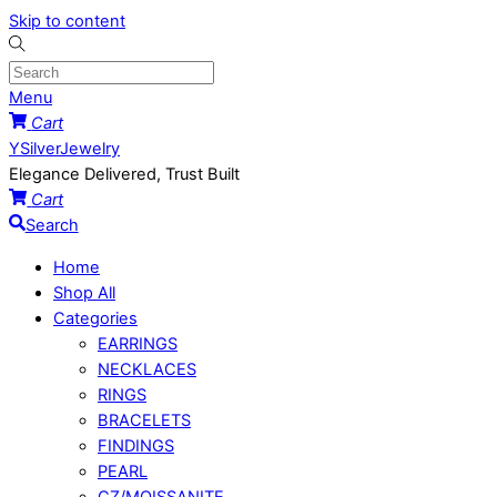
Skip to content
Menu
Cart
YSilverJewelry
Elegance Delivered, Trust Built
Cart
Search
Home
Shop All
Categories
EARRINGS
NECKLACES
RINGS
BRACELETS
FINDINGS
PEARL
CZ/MOISSANITE