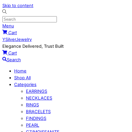
Skip to content
Menu
Cart
YSilverJewelry
Elegance Delivered, Trust Built
Cart
Search
Home
Shop All
Categories
EARRINGS
NECKLACES
RINGS
BRACELETS
FINDINGS
PEARL
CZ/MOISSANITE