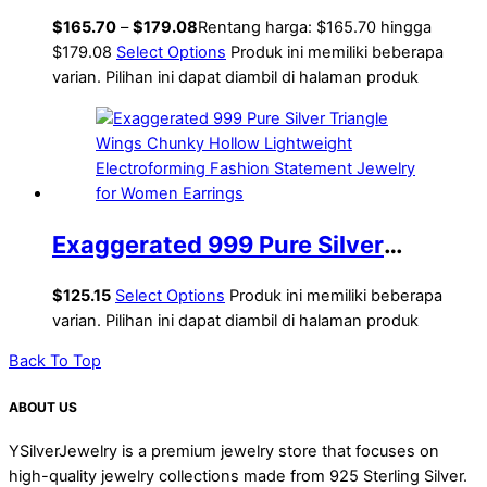
999 Pure Silver Electroforming
$
165.70
–
$
179.08
Rentang harga: $165.70 hingga
Yellow Gold Irregular Lightweight
$179.08
Select Options
Produk ini memiliki beberapa
varian. Pilihan ini dapat diambil di halaman produk
Huge Conch Statement Stud
Earrings
Exaggerated 999 Pure Silver
Triangle Wings Chunky Hollow
$
125.15
Select Options
Produk ini memiliki beberapa
Lightweight Electroforming Fashion
varian. Pilihan ini dapat diambil di halaman produk
Statement Jewelry for Women
Back To Top
Earrings
ABOUT US
YSilverJewelry is a premium jewelry store that focuses on
high-quality jewelry collections made from 925 Sterling Silver.