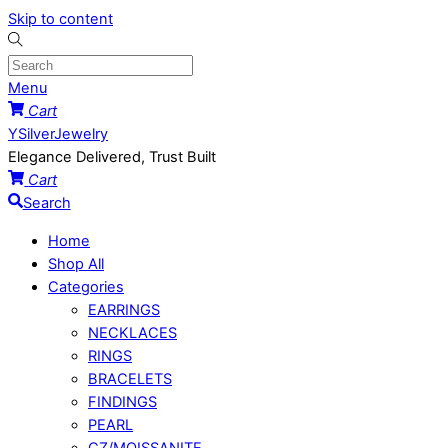
Skip to content
Menu
Cart
YSilverJewelry
Elegance Delivered, Trust Built
Cart
Search
Home
Shop All
Categories
EARRINGS
NECKLACES
RINGS
BRACELETS
FINDINGS
PEARL
CZ/MOISSANITE