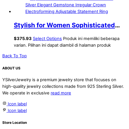
Stylish for Women Sophisticated
999 Pure Silver Elegant Gemstone
$
375.93
Select Options
Produk ini memiliki beberapa
Irregular Crown Electroforming
varian. Pilihan ini dapat diambil di halaman produk
Adjustable Statement Ring
Back To Top
ABOUT US
YSilverJewelry is a premium jewelry store that focuses on
high-quality jewelry collections made from 925 Sterling Silver.
We operate in exclusive
read more
Icon label
Icon label
Store Location