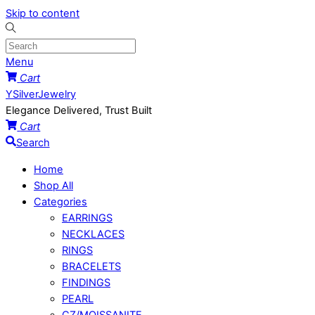
Skip to content
Menu
Cart
YSilverJewelry
Elegance Delivered, Trust Built
Cart
Search
Home
Shop All
Categories
EARRINGS
NECKLACES
RINGS
BRACELETS
FINDINGS
PEARL
CZ/MOISSANITE