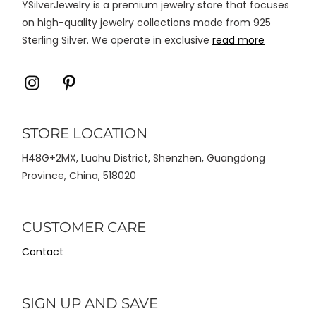
YSilverJewelry is a premium jewelry store that focuses
produk
on high-quality jewelry collections made from 925
Sterling Silver. We operate in exclusive
read more
Icon
Icon
label
label
STORE LOCATION
H48G+2MX, Luohu District, Shenzhen, Guangdong
Province, China, 518020
CUSTOMER CARE
Contact
SIGN UP AND SAVE