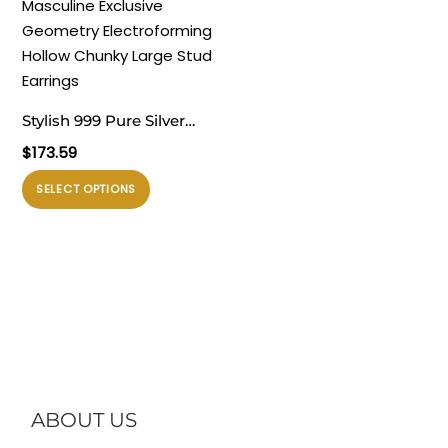
beberapa
beberapa
varian.
varian.
Pilihan
Pilihan
ini
ini
dapat
dapat
Stylish 999 Pure Silver
diambil
diambil
Masculine Exclusive
$
173.59
di
di
Geometry
halaman
halaman
Produk
SELECT OPTIONS
Electroforming Hollow
produk
produk
ini
Chunky Large Stud
memiliki
Earrings
beberapa
varian.
Pilihan
ini
dapat
diambil
di
ABOUT US
halaman