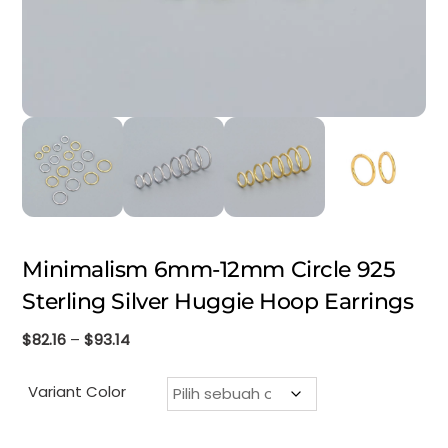
Minimalism 6mm-12mm Circle 925
Sterling Silver Huggie Hoop Earrings
Rentang
$
82.16
–
$
93.14
harga:
$82.16
Variant Color
hingga
$93.14