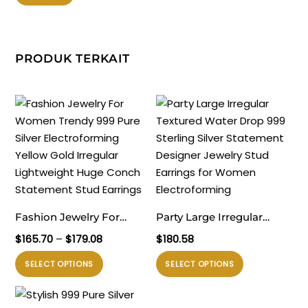
PRODUK TERKAIT
Fashion Jewelry For
Party Large Irregular
Women Trendy 999 Pure
Textured Water Drop 999
Rentang
$
165.70
–
$
179.08
$
180.58
Silver Electroforming
Sterling Silver Statement
harga:
Produk
Produk
SELECT OPTIONS
SELECT OPTIONS
$165.70
Yellow Gold Irregular
Designer Jewelry Stud
ini
ini
hingga
Lightweight Huge Conch
Earrings for Women
memiliki
memiliki
$179.08
Statement Stud Earrings
Electroforming