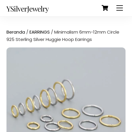
Cart
Skip
Back
YSilverJewelry
Men
to
To
content
Top
Beranda
/
EARRINGS
/ Minimalism 6mm-12mm Circle
925 Sterling Silver Huggie Hoop Earrings