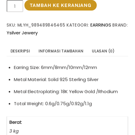
Kuantitas
TAMBAH KE KERANJANG
Minimalism
6mm-
EARRINGS
SKU:
MLYH_989489846465
KATEGORI:
BRAND:
12mm
Ysilver Jewery
Circle
925
Sterling
DESKRIPSI
INFORMASI TAMBAHAN
ULASAN (0)
Silver
Huggie
Earring Size: 6mm/8mm/10mm/12mm
Hoop
Earrings
Metal Material: Solid 925 Sterling Silver
Metal Electroplating: 18K Yellow Gold /Rhodium
Total Weight: 0.6g/0.75g/0.92g/1.1g
Berat
3 kg