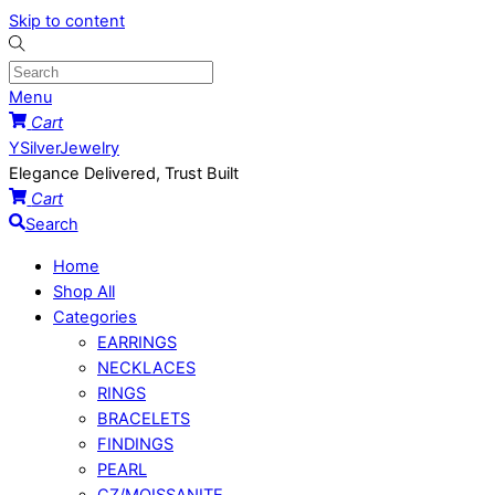
Skip to content
Menu
Cart
YSilverJewelry
Elegance Delivered, Trust Built
Cart
Search
Home
Shop All
Categories
EARRINGS
NECKLACES
RINGS
BRACELETS
FINDINGS
PEARL
CZ/MOISSANITE