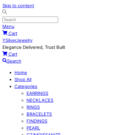
Skip to content
Menu
Cart
YSilverJewelry
Elegance Delivered, Trust Built
Cart
Search
Home
Shop All
Categories
EARRINGS
NECKLACES
RINGS
BRACELETS
FINDINGS
PEARL
CZ/MOISSANITE