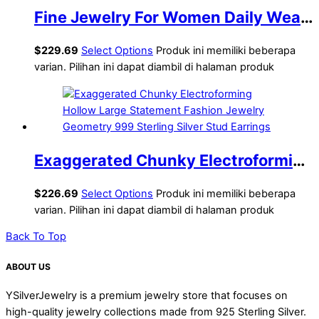
Fine Jewelry For Women Daily Wear
Electroforming Elegant Lightweight
$
229.69
Select Options
Produk ini memiliki beberapa
999 Pure Silver Irregular Three CZ
varian. Pilihan ini dapat diambil di halaman produk
Geometric U-shape Hoop Earrings
Exaggerated Chunky Electroforming
Hollow Large Statement Fashion
$
226.69
Select Options
Produk ini memiliki beberapa
Jewelry Geometry 999 Sterling
varian. Pilihan ini dapat diambil di halaman produk
Silver Stud Earrings
Back To Top
ABOUT US
YSilverJewelry is a premium jewelry store that focuses on
high-quality jewelry collections made from 925 Sterling Silver.