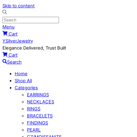
Skip to content
Menu
Cart
YSilverJewelry
Elegance Delivered, Trust Built
Cart
Search
Home
Shop All
Categories
EARRINGS
NECKLACES
RINGS
BRACELETS
FINDINGS
PEARL
CZ/MOISSANITE