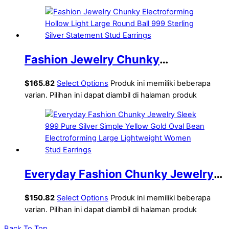
Waterdrop Electroforming
Lightweight Statement Stud
Earrings
Fashion Jewelry Chunky
Electroforming Hollow Light Large
$
165.82
Select Options
Produk ini memiliki beberapa
Round Ball 999 Sterling Silver
varian. Pilihan ini dapat diambil di halaman produk
Statement Stud Earrings
Everyday Fashion Chunky Jewelry
Sleek 999 Pure Silver Simple Yellow
$
150.82
Select Options
Produk ini memiliki beberapa
Gold Oval Bean Electroforming Large
varian. Pilihan ini dapat diambil di halaman produk
Lightweight Women Stud Earrings
Back To Top