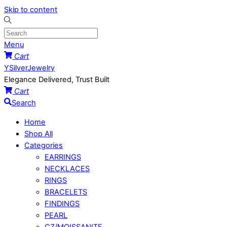
Skip to content
Menu
Cart
YSilverJewelry
Elegance Delivered, Trust Built
Cart
Search
Home
Shop All
Categories
EARRINGS
NECKLACES
RINGS
BRACELETS
FINDINGS
PEARL
CZ/MOISSANITE