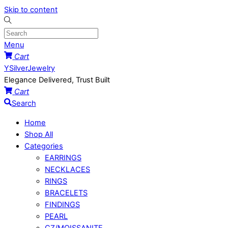
Skip to content
Menu
Cart
YSilverJewelry
Elegance Delivered, Trust Built
Cart
Search
Home
Shop All
Categories
EARRINGS
NECKLACES
RINGS
BRACELETS
FINDINGS
PEARL
CZ/MOISSANITE