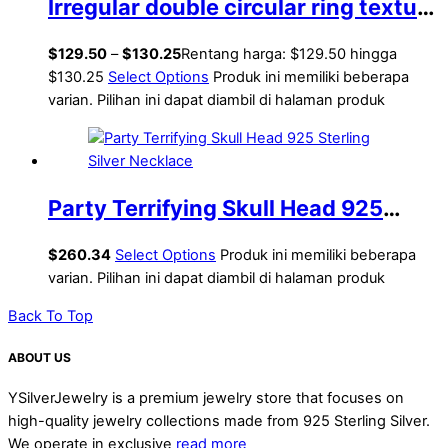
Irregular double circular ring texture
S925 sterling silver necklace for
$
129.50
–
$
130.25
Rentang harga: $129.50 hingga
women
$130.25
Select Options
Produk ini memiliki beberapa
varian. Pilihan ini dapat diambil di halaman produk
Party Terrifying Skull Head 925
Sterling Silver Necklace
$
260.34
Select Options
Produk ini memiliki beberapa
varian. Pilihan ini dapat diambil di halaman produk
Back To Top
ABOUT US
YSilverJewelry is a premium jewelry store that focuses on
high-quality jewelry collections made from 925 Sterling Silver.
We operate in exclusive
read more