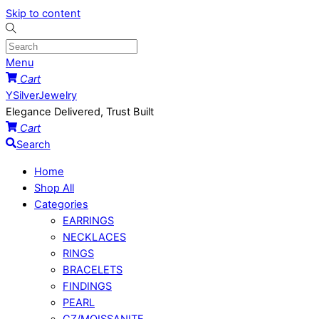
Skip to content
Menu
Cart
YSilverJewelry
Elegance Delivered, Trust Built
Cart
Search
Home
Shop All
Categories
EARRINGS
NECKLACES
RINGS
BRACELETS
FINDINGS
PEARL
CZ/MOISSANITE