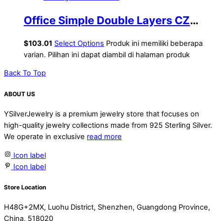
Office Simple Double Layers CZ
Lines 925 Sterling Silver Bracelet
$
103.01
Select Options
Produk ini memiliki beberapa
varian. Pilihan ini dapat diambil di halaman produk
Back To Top
ABOUT US
YSilverJewelry is a premium jewelry store that focuses on
high-quality jewelry collections made from 925 Sterling Silver.
We operate in exclusive
read more
Icon label
Icon label
Store Location
H48G+2MX, Luohu District, Shenzhen, Guangdong Province,
China, 518020