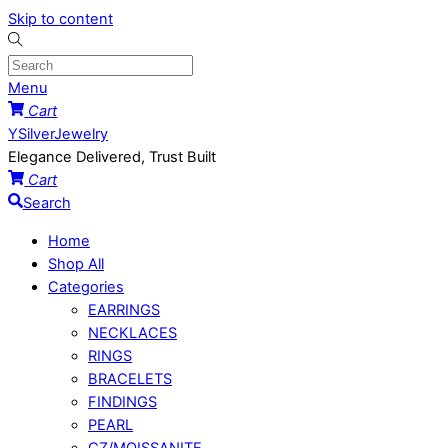
Skip to content
Menu
Cart
YSilverJewelry
Elegance Delivered, Trust Built
Cart
Search
Home
Shop All
Categories
EARRINGS
NECKLACES
RINGS
BRACELETS
FINDINGS
PEARL
CZ/MOISSANITE